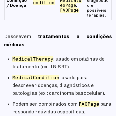
Condição
MedicalW
diagnóstic
ondition
/ Doença
ebPage
,
o e
FAQPage
possíveis
terapias.
Descrevem
tratamentos e condições
médicas
.
MedicalTherapy
: usado em páginas de
tratamento (ex.: IG-SRT).
MedicalCondition
: usado para
descrever doenças, diagnósticos e
patologias (ex.: carcinoma basocelular).
Podem ser combinados com
FAQPage
para
responder dúvidas específicas.