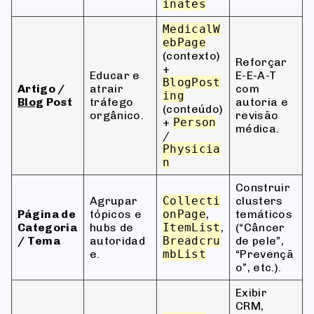
inates
MedicalW
ebPage
(contexto)
Reforçar
+
Educar e
E-E-A-T
BlogPost
Artigo /
atrair
com
ing
Blog
Post
tráfego
autoria e
(conteúdo)
orgânico.
revisão
+
Person
médica.
/
Physicia
n
Construir
Agrupar
Collecti
clusters
Página de
tópicos e
onPage
,
temáticos
Categoria
hubs de
ItemList
,
(“Câncer
/ Tema
autoridad
Breadcru
de pele”,
e.
mbList
“Prevençã
o”, etc.).
Exibir
CRM,