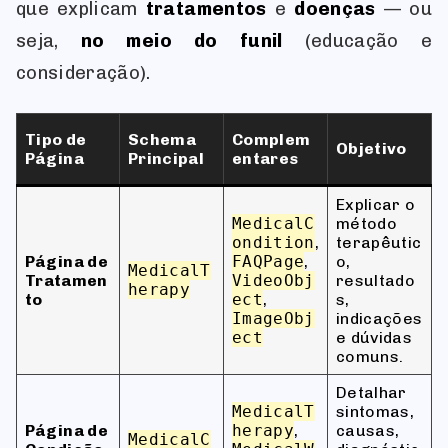
que explicam
tratamentos
e
doenças
— ou
seja,
no meio do funil
(educação e
consideração).
Tipo de
Schema
Complem
Objetivo
Página
Principal
entares
Explicar o
MedicalC
método
ondition
,
terapêutic
Página de
FAQPage
,
o,
MedicalT
Tratamen
VideoObj
resultado
herapy
to
ect
,
s,
ImageObj
indicações
ect
e dúvidas
comuns.
Detalhar
MedicalT
sintomas,
Página de
herapy
,
causas,
MedicalC