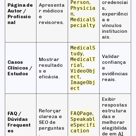
Person
,
credenciai
Página de
Apresenta
Physicia
s,
Autor /
r médicos
n
,
experiênci
Profissio
e
MedicalS
a e
nal
revisores.
pecialty
vínculos
institucion
ais.
MedicalS
tudy
,
Validar
Mostrar
MedicalT
Casos
confiança
resultado
rial
,
Clínicos /
e
s e
VideoObj
Estudos
evidências
eficácia.
ect
,
reais.
ImageObj
ect
Exibir
respostas
Reforçar
estrutura
FAQ /
FAQPage
,
clareza e
das e
Dúvidas
Speakabl
SEO de
melhorar
Frequent
eSpecifi
perguntas
elegibilida
es
cation
.
de em
AI