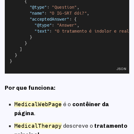
      {
"@type"
: 
"Question"
,
"name"
: 
"O IG-SRT dói?"
,
"acceptedAnswer"
: {
"@type"
: 
"Answer"
,
"text"
: 
"O tratamento é indolor e reali
        }
      }
    ]
  }
}
JSON
Por que funciona:
MedicalWebPage
é o
contêiner da
página
.
MedicalTherapy
descreve o
tratamento