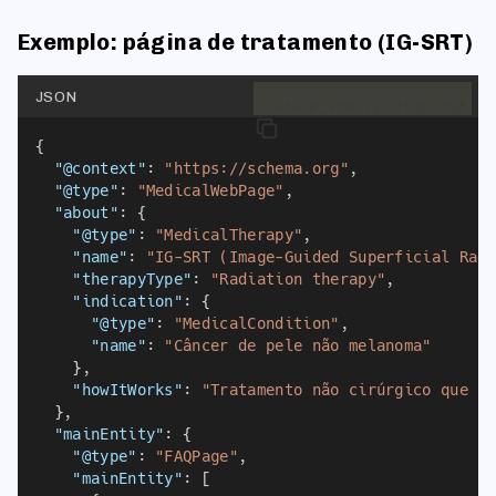
Exemplo: página de tratamento (IG-SRT)
JSON
%%PB_PROTECTED_0%%
{
"@context"
: 
"https://schema.org"
,
"@type"
: 
"MedicalWebPage"
,
"about"
: {
"@type"
: 
"MedicalTherapy"
,
"name"
: 
"IG-SRT (Image-Guided Superficial Rad
"therapyType"
: 
"Radiation therapy"
,
"indication"
: {
"@type"
: 
"MedicalCondition"
,
"name"
: 
"Câncer de pele não melanoma"
    },
"howItWorks"
: 
"Tratamento não cirúrgico que u
  },
"mainEntity"
: {
"@type"
: 
"FAQPage"
,
"mainEntity"
: [