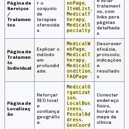
e listar
Página de
r o
onPage
,
tratament
Serviços
conjunto
ItemList
,
os, com
/
de
MedicalT
links para
Tratamen
terapias
herapy
,
páginas
tos
oferecida
MedicalS
detalhada
s.
pecialty
s.
MedicalW
Descrever
Explicar o
ebPage
,
eficácia,
Página de
método
MedicalT
protocolo,
Tratamen
em
herapy
,
indicações
to
profundid
MedicalC
e
Individual
ade.
ondition
,
resultado
FAQPage
s.
MedicalO
rganizat
Reforçar
Conectar
ion
,
SEO local
endereço
Página de
LocalBus
e
físico,
Localizaç
iness
,
confiança
horário e
ão
PostalAd
geográfic
mapa da
dress
,
a.
clínica.
GeoCoord