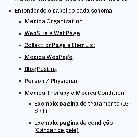
Entendendo o papel de cada schema
MedicalOrganization
WebSite e WebPage
CollectionPage e ItemList
MedicalWebPage
BlogPosting
Person / Physician
MedicalTherapy e MedicalCondition
Exemplo: página de tratamento (IG-
SRT)
Exemplo: página de condição
(Câncer de pele)