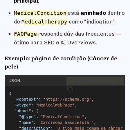
principal
.
MedicalCondition
está
aninhado
dentro
de
MedicalTherapy
como “indication”.
FAQPage
responde dúvidas frequentes —
ótimo para SEO e AI Overviews.
Exemplo: página de condição (Câncer de
pele)
JSON
%%PB_PROTECTED_1%%
{
"@context"
: 
"https://schema.org"
,
"@type"
: 
"MedicalWebPage"
,
"about"
: {
"@type"
: 
"MedicalCondition"
,
"name"
: 
"Carcinoma basocelular"
,
"description"
: 
"O tipo mais comum de câncer d