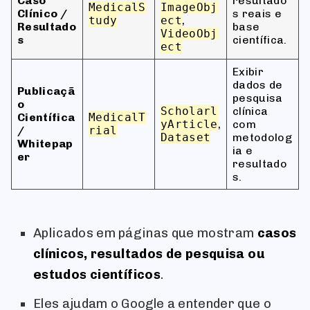
Caso
resultado
MedicalS
ImageObj
Clínico /
s reais e
tudy
ect
,
Resultado
base
VideoObj
s
científica.
ect
Exibir
dados de
Publicaçã
pesquisa
o
Scholarl
clínica
Científica
MedicalT
yArticle
,
com
/
rial
Dataset
metodolog
Whitepap
ia e
er
resultado
s.
Aplicados em páginas que mostram
casos
clínicos, resultados de pesquisa ou
estudos científicos
.
Eles ajudam o Google a entender que o