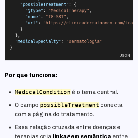
"possibleTreatment"
: {
"@type"
: 
"MedicalTherapy"
,
"name"
: 
"IG-SRT"
,
"url"
: 
"https://clinicadermatoonco.com/trat
    }
  },
"medicalSpecialty"
: 
"Dermatologia"
}
JSON
Por que funciona:
MedicalCondition
é o tema central.
O campo
possibleTreatment
conecta
com a página do tratamento.
Essa relação cruzada entre doenças e
terapias cria
linkagem semântica
entre