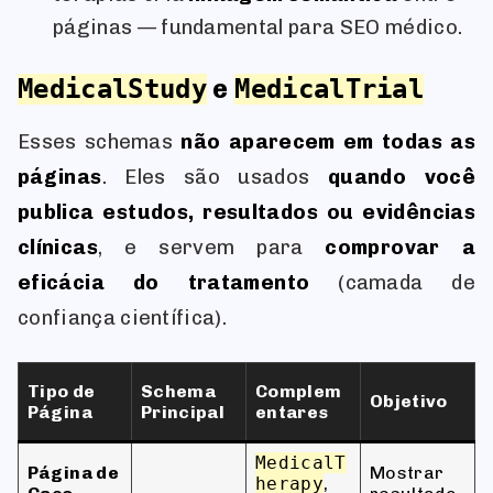
páginas — fundamental para SEO médico.
e
MedicalStudy
MedicalTrial
Esses schemas
não aparecem em todas as
páginas
. Eles são usados
quando você
publica estudos, resultados ou evidências
clínicas
, e servem para
comprovar a
eficácia do tratamento
(camada de
confiança científica).
Tipo de
Schema
Complem
Objetivo
Página
Principal
entares
MedicalT
Página de
Mostrar
herapy
,