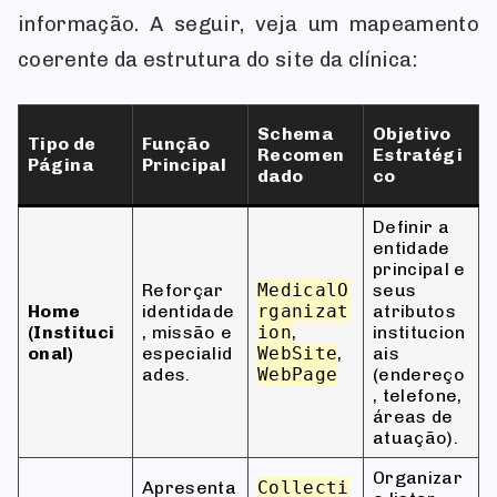
informação. A seguir, veja um mapeamento
coerente da estrutura do site da clínica:
Schema
Objetivo
Tipo de
Função
Recomen
Estratégi
Página
Principal
dado
co
Definir a
entidade
principal e
Reforçar
MedicalO
seus
Home
identidade
rganizat
atributos
(Instituci
, missão e
ion
,
institucion
onal)
especialid
WebSite
,
ais
ades.
WebPage
(endereço
, telefone,
áreas de
atuação).
Organizar
Apresenta
Collecti