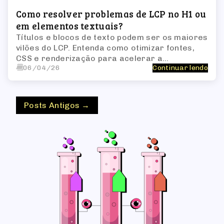
Como resolver problemas de LCP no H1 ou
em elementos textuais?
Títulos e blocos de texto podem ser os maiores
vilões do LCP. Entenda como otimizar fontes,
CSS e renderização para acelerar a
06/04/26
Continuar lendo
performance.
Posts Antigos →