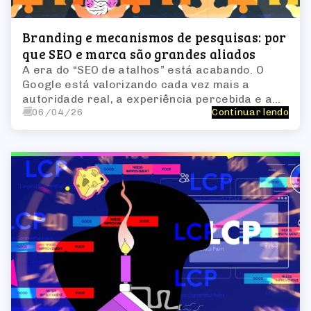
Branding e mecanismos de pesquisas: por
que SEO e marca são grandes aliados
A era do “SEO de atalhos” está acabando. O
Google está valorizando cada vez mais a
autoridade real, a experiência percebida e a
06/04/26
Continuar lendo
relevância de marca. Conheça a relação entre
branding e SEO e comece hoje a trabalhar
estratégias conectadas.