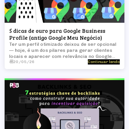
5 dicas de ouro para Google Business
Profile (antigo Google Meu Negócio)
Ter um perfil otimizado deixou de ser opcional
— hoje, é um dos pilares para gerar clientes
locais e aparecer com relevância no Google
20/05/26
Continuar lendo
Maps e no chamado “pack local”.