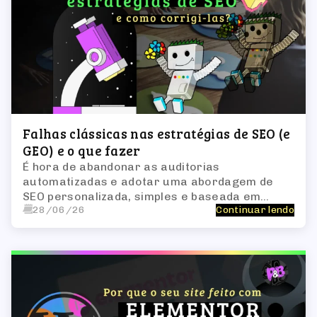
Falhas clássicas nas estratégias de SEO (e
GEO) e o que fazer
É hora de abandonar as auditorias
automatizadas e adotar uma abordagem de
SEO personalizada, simples e baseada em
28/06/26
Continuar lendo
dados, que esteja alinhado com os objetivos da
sua empresa.