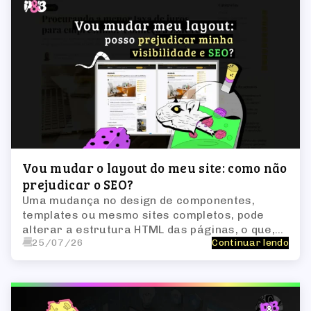
Vou mudar o layout do meu site: como não
prejudicar o SEO?
Uma mudança no design de componentes,
templates ou mesmo sites completos, pode
alterar a estrutura HTML das páginas, o que,
25/07/26
Continuar lendo
por sua vez, impacta a forma como os bots de
busca interpretam o site.