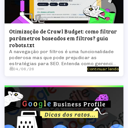
Otimização de Crawl Budget: como filtrar
parâmetros baseados em filtros? guia
robots.txt
A navegação por filtros é uma funcionalidade
poderosa mas que pode prejudicar as
estratégias para SEO. Entenda como gerenciar
04/06/26
Continuar lendo
o rastreamento e definir regras no robots.txt