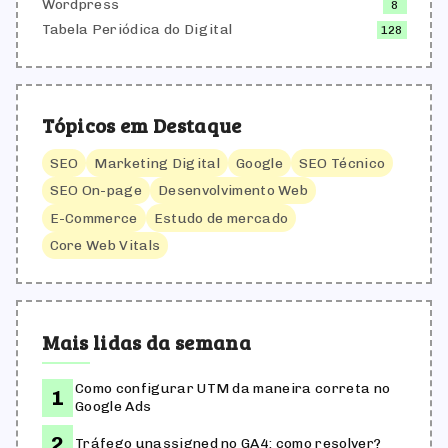
Wordpress
8
Tabela Periódica do Digital
128
Tópicos em Destaque
SEO
Marketing Digital
Google
SEO Técnico
SEO On-page
Desenvolvimento Web
E-Commerce
Estudo de mercado
Core Web Vitals
Mais lidas da semana
Como configurar UTM da maneira correta no
Google Ads
Tráfego unassigned no GA4: como resolver?