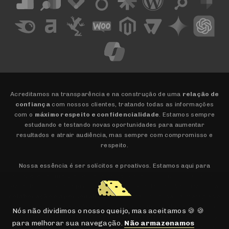
Acreditamos na transparência e na construção de uma
relação de
confiança
com nossos clientes, tratando todas as informações
com o
máximo respeito e confidencialidade
. Estamos sempre
estudando e testando novas oportunidades para aumentar
resultados e atrair audiência, mas sempre com compromisso e
respeito.
Nossa essência é ser solícitos e proativos. Estamos aqui para
arregaçar as mangas e trabalhar lado a lado com nossos clientes,
garantindo que cada projeto supere as expectativas. Valorizamos a
colaboração e a personalização
, adaptando nossas estratégias e
abordagens para atender às necessidades únicas de cada cliente.
Nós não dividimos o nosso queijo, mas aceitamos 🍪 🍪
Nosso compromisso é com a
ética e a integridade
, assegurando
para melhorar sua navegação.
Não armazenamos
que todas as ações estejam alinhadas com os valores e interesses