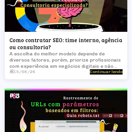
Como contratar SEO: time interno, agência
ou consultoria?
A escolha do melhor modelo depende de
diversos fatores, porém, priorize profissionais
com experiência em negócios digitais e não
15/06/26
Continuar lendo
apenas bons técnicos e publicitários