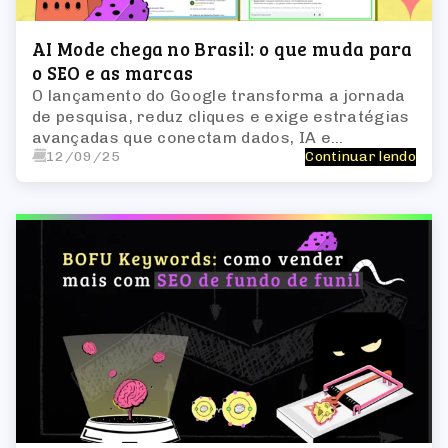
AI Mode chega no Brasil: o que muda para
o SEO e as marcas
O lançamento do Google transforma a jornada
de pesquisa, reduz cliques e exige estratégias
avançadas que conectam dados, IA e
12/09/25
Continuar lendo
relevância real