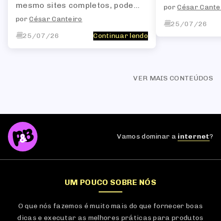
padrão Unassi
mesmo sites completos, pode
por
César Cante
ser resolvido
alterar a estrutura HTML das
por
César Canteiro
ajustes primor
25/07/26
páginas, o que, por sua vez,
impacta a forma como os bots
25/07/26
Continuar lendo
de busca interpretam o site.
VER MAIS CONTEÚDOS
Vamos dominar a
internet
?
UM POUCO SOBRE NÓS
O que nós fazemos é muito mais do que fornecer boas
dicas e executar as melhores práticas para produtos