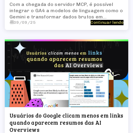
Com a chegada do servidor MCP, é possível
integrar o GA4 a modelos de linguagem como o
Gemini e transformar dados brutos em
09/09/25
Continuar lendo
respostas inteligentes, diagnósticos
automatizados e planos de ação gerados por
IA.
Usuários do Google clicam menos em links
quando aparecem resumos das AI
Overviews