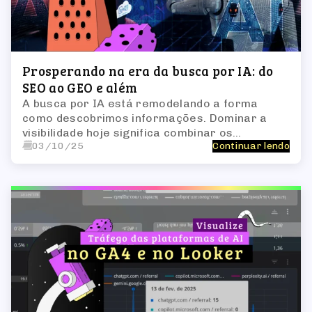
Prosperando na era da busca por IA: do
SEO ao GEO e além
A busca por IA está remodelando a forma
como descobrimos informações. Dominar a
visibilidade hoje significa combinar os
03/10/25
Continuar lendo
fundamentos do SEO com estratégias GEO
projetadas para motores generativos.