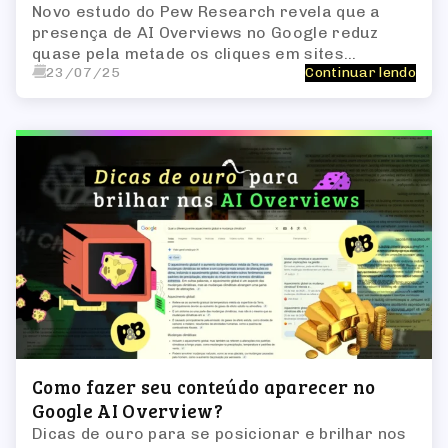
Novo estudo do Pew Research revela que a
presença de AI Overviews no Google reduz
quase pela metade os cliques em sites
23/07/25
Continuar lendo
externos — e o impacto vai além dos números.
Como fazer seu conteúdo aparecer no
Google AI Overview?
Dicas de ouro para se posicionar e brilhar nos