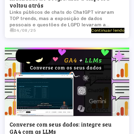
voltou atrás
Links públicos de chats do ChatGPT viraram
TOP trends, mas a exposição de dados
pessoais e questões de LGPD levaram a
04/08/25
Continuar lendo
OpenAI a recuar e desindexar tudo. Perguntar
ao ChatGPT
Converse com seus dados: integre seu
GA4 com as LLMs