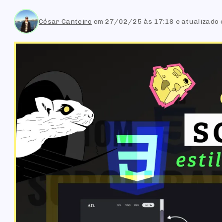
César Canteiro
em
27/02/25 às 17:18
e atualizado