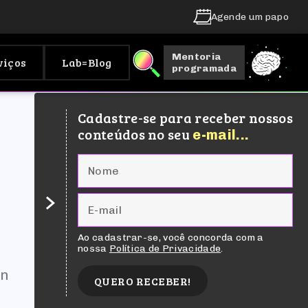
Agende um papo
Mentoria
viços
Lab=Blog
programada
Cadastre-se para receber nossos
conteúdos no seu
e-mail...
Ao cadastrar-se, você concorda com a
nossa
Política de Privacidade
.
gn
QUERO RECEBER!