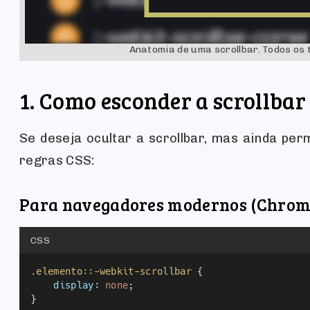
Anatomia de uma scrollbar. Todos os t
1. Como esconder a scrollbar 
Se deseja ocultar a scrollbar, mas ainda per
regras CSS:
Para navegadores modernos (Chrome,
CSS
.elemento::-webkit-scrollbar
 {
display
: 
none
;
}