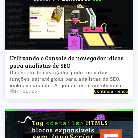
Utilizando o Console do navegador: dicas
para analistas de SEO
O console do navegador pode executar
funções estratégicas para analistas de SEO,
inclusive usando IA, que antes eram obscuras
14/11/25
Continuar lendo
e só desenvolvedores tinham os
conhecimentos necessários.