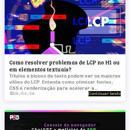
Como resolver problemas de LCP no H1 ou
em elementos textuais?
Títulos e blocos de texto podem ser os maiores
vilões do LCP. Entenda como otimizar fontes,
CSS e renderização para acelerar a
06/04/26
Continuar lendo
performance.