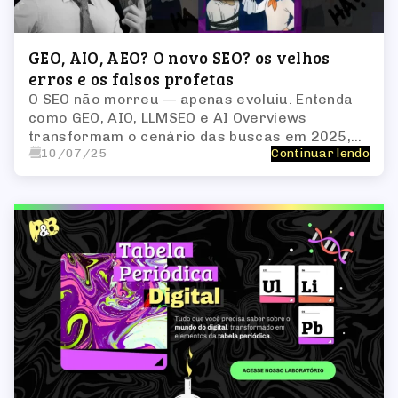
GEO, AIO, AEO? O novo SEO? os velhos
erros e os falsos profetas
O SEO não morreu — apenas evoluiu. Entenda
como GEO, AIO, LLMSEO e AI Overviews
transformam o cenário das buscas em 2025,
10/07/25
Continuar lendo
exigindo conteúdo técnico, estruturado e
confiável para ser citado por humanos e IAs.