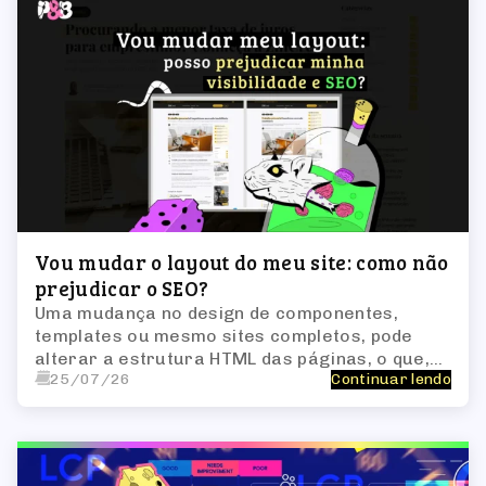
Vou mudar o layout do meu site: como não
prejudicar o SEO?
Uma mudança no design de componentes,
templates ou mesmo sites completos, pode
alterar a estrutura HTML das páginas, o que,
25/07/26
Continuar lendo
por sua vez, impacta a forma como os bots de
busca interpretam o site.