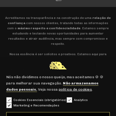
Acreditamos na transparência e na construção de uma
relação de
confiança
com nossos clientes, tratando todas as informações
com o
máximo respeito e confidencialidade
. Estamos sempre
estudando e testando novas oportunidades para aumentar
resultados e atrair audiência, mas sempre com compromisso e
respeito.
Nossa essência é ser solícitos e proativos. Estamos aqui para
arregaçar as mangas e trabalhar lado a lado com nossos clientes,
garantindo que cada projeto supere as expectativas. Valorizamos a
colaboração e a personalização
, adaptando nossas estratégias e
abordagens para atender às necessidades únicas de cada cliente.
Nós não dividimos o nosso queijo, mas aceitamos 🍪 🍪
Nosso compromisso é com a
ética e a integridade
, assegurando
para melhorar sua navegação.
Não armazenamos
que todas as ações estejam alinhadas com os valores e interesses
dados pessoais.
Veja nossa
política de cookies
.
dos envolvidos.
Cookies Essenciais (obrigatórios)
Analytics
Marketing e Recomendações
Copyright © 2026
Feito com muito ❤️ e ☕