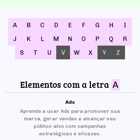
A
B
C
D
E
F
G
H
I
J
K
L
M
N
O
P
Q
R
S
T
U
V
W
X
Y
Z
Elementos com a letra
A
Ads
Aprenda a usar Ads para promover sua
marca, gerar vendas e alcançar seu
público-alvo com campanhas
estratégicas e eficazes.