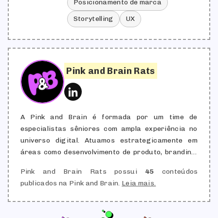
Posicionamento de marca
Storytelling
UX
Pink and Brain Rats
A Pink and Brain é formada por um time de
especialistas sêniores com ampla experiência no
universo digital. Atuamos estrategicamente em
áreas como desenvolvimento de produto, branding,
aquisição de clientes, engajamento, retenção,
Pink and Brain Rats possui
45
conteúdos
automação e marketing de conteúdo, combinando
publicados na Pink and Brain.
Leia mais.
criatividade com performance. Nossa redação é
responsável por produzir e validar conteúdos que
traduzem conhecimento técnico em linguagem