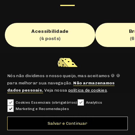
Acessibilidade
Br
(4 posts)
(6
→
VER MAIS CATEGORIAS
Nós não dividimos o nosso queijo, mas aceitamos 🍪 🍪
para melhorar sua navegação.
Não armazenamos
dados pessoais.
Veja nossa
política de cookies
.
Cookies Essenciais (obrigatórios)
Analytics
Marketing e Recomendações
Laboratório
Salvar e Continuar
Veja as últimas postagens em nosso blog