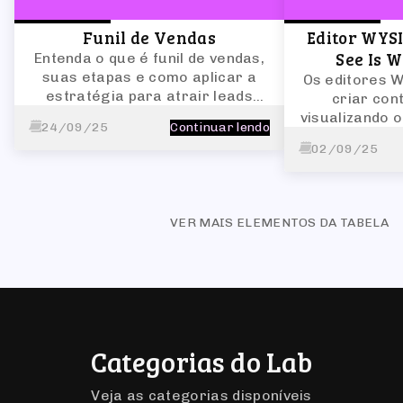
Funil de Vendas
Editor WYS
See Is W
Entenda o que é funil de vendas,
suas etapas e como aplicar a
Os editores 
estratégia para atrair leads
criar con
qualificados e aumentar
visualizando o
24/09/25
Continuar lendo
conversões.
tempo real,
02/09/25
código
VER MAIS ELEMENTOS DA TABELA
Categorias do Lab
Veja as categorias disponíveis