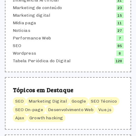
Inteligência Artificial
21
Marketing de conteúdo
23
Marketing digital
15
Mídia paga
11
Notícias
27
Performance Web
7
SEO
95
Wordpress
8
Tabela Periódica do Digital
128
Tópicos em Destaque
SEO
Marketing Digital
Google
SEO Técnico
SEO On-page
Desenvolvimento Web
Vue.js
Ajax
Growth hacking