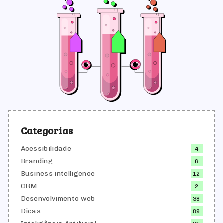
acessível, sempre alinhados às melhores práticas
de SEO, UX writing e comunicação de marca.
Categorias
Acessibilidade
4
Branding
6
Business intelligence
12
CRM
2
Desenvolvimento web
38
Dicas
89