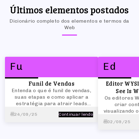
Últimos elementos postados
Dicionário completo dos elementos e termos da
Web
Fu
Ed
Funil de Vendas
Editor WYS
See Is W
Entenda o que é funil de vendas,
suas etapas e como aplicar a
Os editores 
estratégia para atrair leads
criar con
qualificados e aumentar
visualizando o
24/09/25
Continuar lendo
conversões.
tempo real,
02/09/25
código