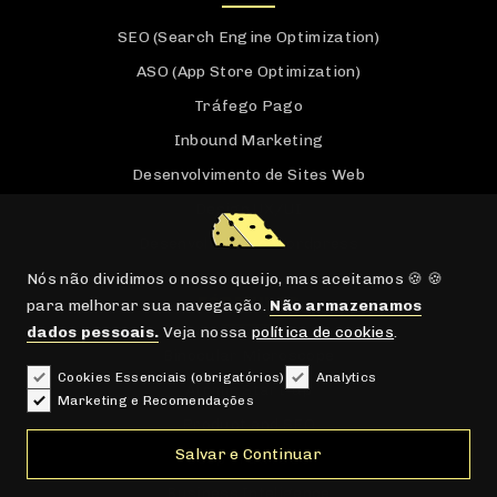
SEO (Search Engine Optimization)
ASO (App Store Optimization)
Tráfego Pago
Inbound Marketing
Desenvolvimento de Sites Web
Design UX/UI
Desenvolvimento Wordpress
Nós não dividimos o nosso queijo, mas aceitamos 🍪 🍪
FÓRMULAS
para melhorar sua navegação.
Não armazenamos
dados pessoais.
Veja nossa
política de cookies
.
Binocular Microscope
Cookies Essenciais (obrigatórios)
Analytics
Atomic Start-up
Marketing e Recomendações
Product and SEO
Salvar e Continuar
Deep Crawl SEO
Business Inteligence