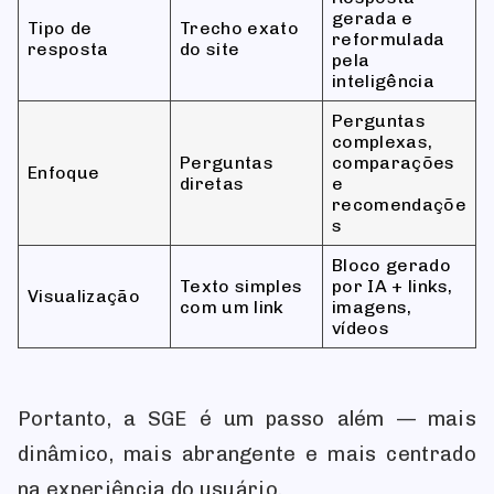
gerada e
Tipo de
Trecho exato
reformulada
resposta
do site
pela
inteligência
Perguntas
complexas,
Perguntas
comparações
Enfoque
diretas
e
recomendaçõe
s
Bloco gerado
Texto simples
por IA + links,
Visualização
com um link
imagens,
vídeos
Portanto, a SGE é um passo além — mais
dinâmico, mais abrangente e mais centrado
na experiência do usuário.