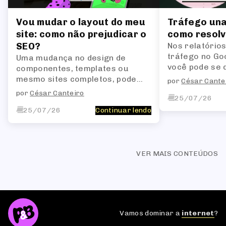
Vou mudar o layout do meu
Tráfego una
site: como não prejudicar o
como resol
SEO?
Nos relatórios
tráfego no Goo
Uma mudança no design de
você pode se 
componentes, templates ou
padrão Unassi
mesmo sites completos, pode
por
César Cante
ser resolvido
alterar a estrutura HTML das
por
César Canteiro
ajustes primor
25/07/26
páginas, o que, por sua vez,
impacta a forma como os bots
25/07/26
Continuar lendo
de busca interpretam o site.
VER MAIS CONTEÚDOS
Vamos dominar a
internet
?