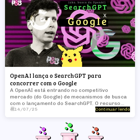
OpenAI lança o SearchGPT para
concorrer com o Google
A OpenAI está entrando no competitivo
mercado (do Google) de mecanismos de busca
com o lançamento do SearchGPT. O recurso
14/07/25
Continuar lendo
promete citar fontes e fornecer respostas
detalhadas, desafiando o domínio da Alphabet.