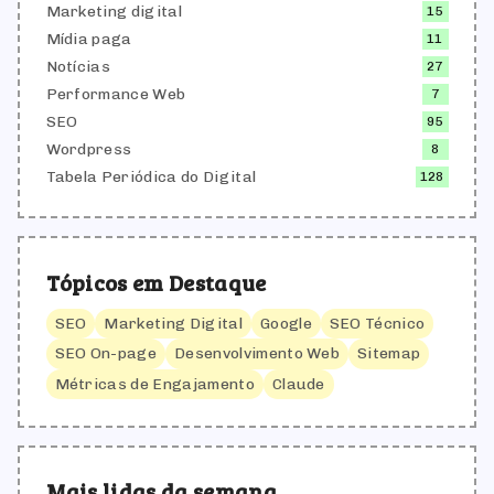
Marketing digital
15
Mídia paga
11
Notícias
27
Performance Web
7
SEO
95
Wordpress
8
Tabela Periódica do Digital
128
Tópicos em Destaque
SEO
Marketing Digital
Google
SEO Técnico
SEO On-page
Desenvolvimento Web
Sitemap
Métricas de Engajamento
Claude
Mais lidas da semana