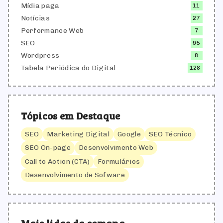
Mídia paga
11
Notícias
27
Performance Web
7
SEO
95
Wordpress
8
Tabela Periódica do Digital
128
Tópicos em Destaque
SEO
Marketing Digital
Google
SEO Técnico
SEO On-page
Desenvolvimento Web
Call to Action (CTA)
Formulários
Desenvolvimento de Sofware