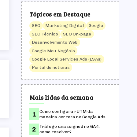
Tópicos em Destaque
SEO
Marketing Digital
Google
SEO Técnico
SEO On-page
Desenvolvimento Web
Google Meu Negócio
Google Local Services Ads (LSAs)
Portal de notícias
Mais lidas da semana
Como configurar UTM da
maneira correta no Google Ads
Tráfego unassigned no GA4:
como resolver?