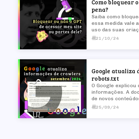
Como bloquear o
pena?
Saiba como bloque
essa medida vale a
uso das suas criaç
21/10/24
Google atualiza 
robots.txt
O Google explicou 
informações. A doc
de novos conteúdos
página única foi t
25/09/24