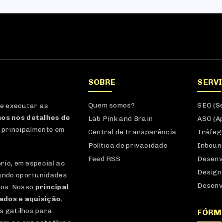
SOBRE
SERV
Quem somos?
SEO (S
 e executar as
os nos detalhes de
Lab Pink and Brain
ASO (A
 principalmente em
Central de transparência
Tráfeg
Política de privacidade
Inboun
Feed RSS
Desenv
io, em especial ao
Design
ando oportunidades
Desenv
dos. Nosso
principal
dados e aquisição
,
s gatilhos para
FÓRM