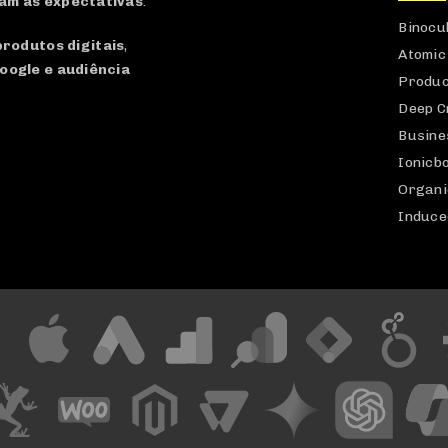
am as expectativas
.
Binocu
produtos digitais
,
Atomic
oogle e audiência
Produc
Deep C
Busine
Ionicb
Organi
Induce