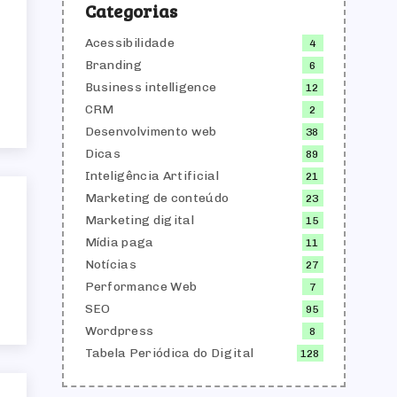
Categorias
Acessibilidade
4
Branding
6
Business intelligence
12
CRM
2
Desenvolvimento web
38
Dicas
89
Inteligência Artificial
21
Marketing de conteúdo
23
Marketing digital
15
Mídia paga
11
Notícias
27
Performance Web
7
SEO
95
Wordpress
8
Tabela Periódica do Digital
128