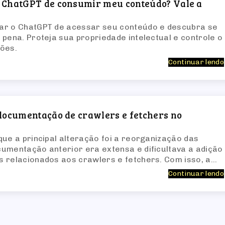
 ChatGPT de consumir meu conteúdo? Vale a
ar o ChatGPT de acessar seu conteúdo e descubra se
 pena. Proteja sua propriedade intelectual e controle o
ões.
Continuar lendo
documentação de crawlers e fetchers no
que a principal alteração foi a reorganização das
umentação anterior era extensa e dificultava a adição
 relacionados aos crawlers e fetchers. Com isso, a
ransformada em diversas páginas mais específicas.
Continuar lendo