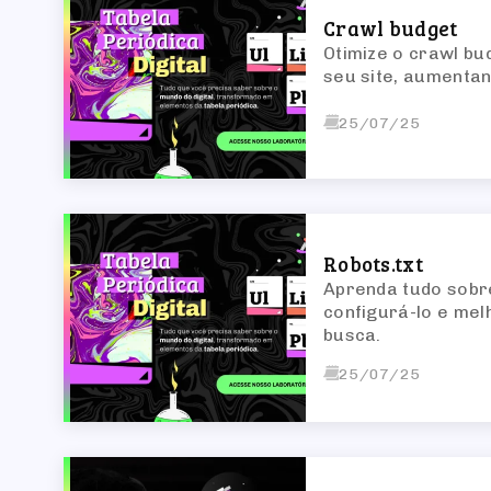
Crawl budget
Otimize o crawl b
seu site, aumentan
25/07/25
Robots.txt
Aprenda tudo sobre
configurá-lo e mel
busca.
25/07/25