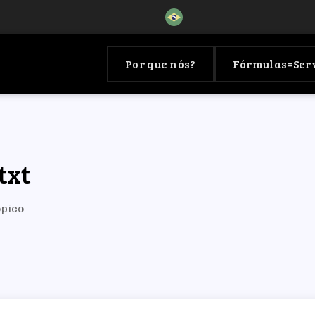
Por que nós?
Fórmulas=Ser
txt
ópico