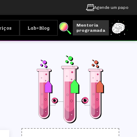
Agende um papo
Mentoria
viços
Lab=Blog
programada