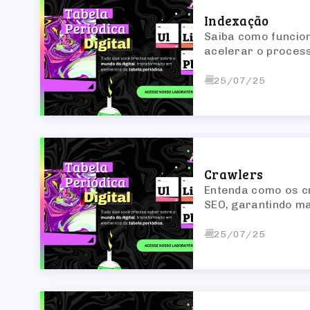
Indexação
Saiba como funcio
acelerar o process
25/07/25
Crawlers
Entenda como os cr
SEO, garantindo ma
25/07/25