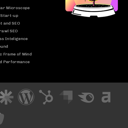
lar Microscope
 Start-up
t and SEO
rawl SEO
ss Inteligence
ound
c Frame of Mind
d Performance