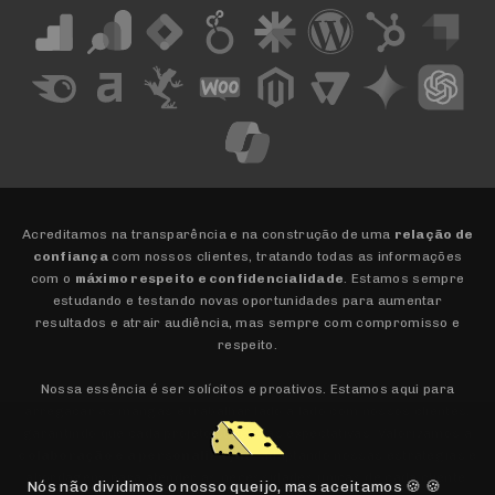
Acreditamos na transparência e na construção de uma
relação de
confiança
com nossos clientes, tratando todas as informações
com o
máximo respeito e confidencialidade
. Estamos sempre
estudando e testando novas oportunidades para aumentar
resultados e atrair audiência, mas sempre com compromisso e
respeito.
Nossa essência é ser solícitos e proativos. Estamos aqui para
arregaçar as mangas e trabalhar lado a lado com nossos clientes,
garantindo que cada projeto supere as expectativas. Valorizamos a
colaboração e a personalização
, adaptando nossas estratégias e
abordagens para atender às necessidades únicas de cada cliente.
Nós não dividimos o nosso queijo, mas aceitamos 🍪 🍪