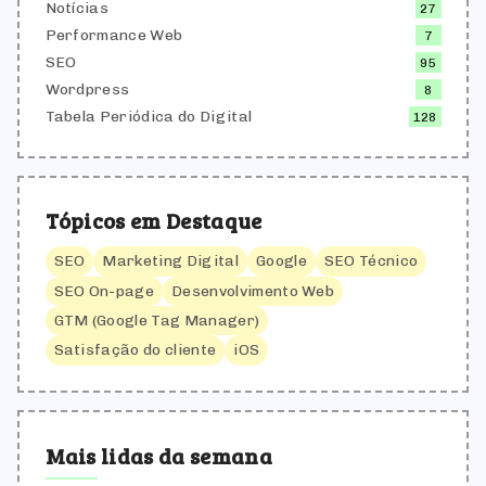
Notícias
27
Performance Web
7
SEO
95
Wordpress
8
Tabela Periódica do Digital
128
Tópicos em Destaque
SEO
Marketing Digital
Google
SEO Técnico
SEO On-page
Desenvolvimento Web
GTM (Google Tag Manager)
Satisfação do cliente
iOS
Mais lidas da semana