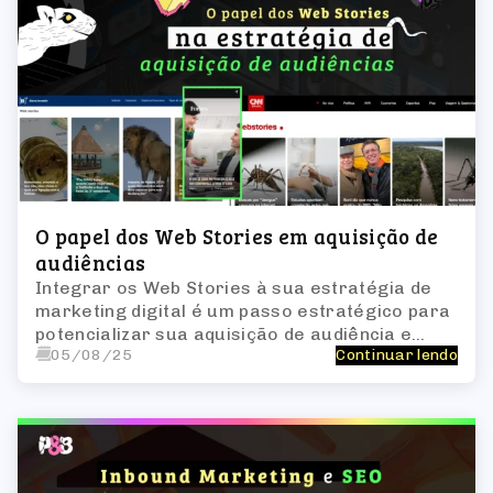
O papel dos Web Stories em aquisição de
audiências
Integrar os Web Stories à sua estratégia de
marketing digital é um passo estratégico para
potencializar sua aquisição de audiência e
05/08/25
Continuar lendo
fortalecer sua presença digital.