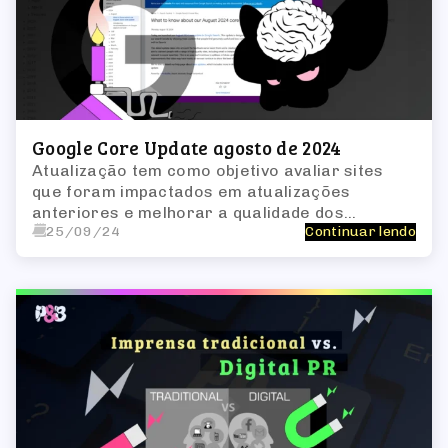
Google Core Update agosto de 2024
Atualização tem como objetivo avaliar sites
que foram impactados em atualizações
anteriores e melhorar a qualidade dos
25/09/24
Continuar lendo
resultados de pesquisa, destacando conteúdo
realmente útil e diminuindo a visibilidade de
material que parece ter sido criado apenas
para robôs.