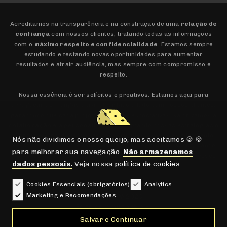
Acreditamos na transparência e na construção de uma
relação de
confiança
com nossos clientes, tratando todas as informações
com o
máximo respeito e confidencialidade
. Estamos sempre
estudando e testando novas oportunidades para aumentar
resultados e atrair audiência, mas sempre com compromisso e
respeito.
Nossa essência é ser solícitos e proativos. Estamos aqui para
arregaçar as mangas e trabalhar lado a lado com nossos clientes,
garantindo que cada projeto supere as expectativas. Valorizamos a
colaboração e a personalização
, adaptando nossas estratégias e
abordagens para atender às necessidades únicas de cada cliente.
Nós não dividimos o nosso queijo, mas aceitamos 🍪 🍪
Nosso compromisso é com a
ética e a integridade
, assegurando
para melhorar sua navegação.
Não armazenamos
que todas as ações estejam alinhadas com os valores e interesses
dados pessoais.
Veja nossa
política de cookies
.
dos envolvidos.
Cookies Essenciais (obrigatórios)
Analytics
Marketing e Recomendações
Copyright © 2026
Feito com muito ❤️ e ☕
Salvar e Continuar