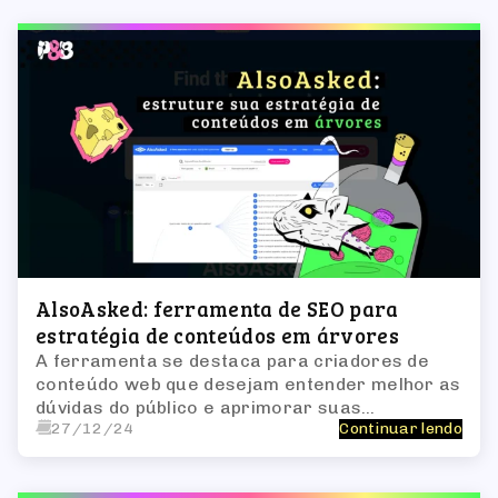
AlsoAsked: ferramenta de SEO para
estratégia de conteúdos em árvores
A ferramenta se destaca para criadores de
conteúdo web que desejam entender melhor as
dúvidas do público e aprimorar suas
27/12/24
Continuar lendo
estratégias de marketing de conteúdo e SEO.