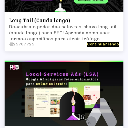
Long Tail (Cauda longa)
Descubra o poder das palavras-chave long tail
(cauda longa) para SEO! Aprenda como usar
termos específicos para atrair tráfego
25/07/25
Continuar lendo
qualificado, reduzir concorrência e melhorar
as taxas de conversão. Maximizar sua
estratégia de palavras-chave nunca foi tão
eficaz!