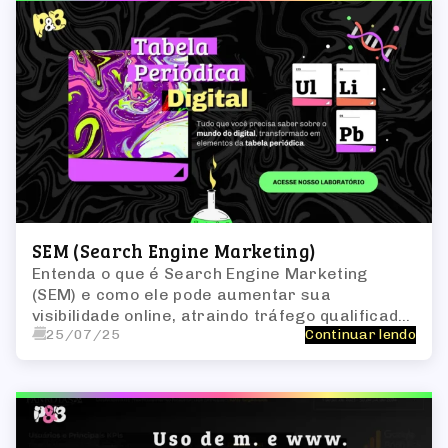
SEM (Search Engine Marketing)
Entenda o que é Search Engine Marketing
(SEM) e como ele pode aumentar sua
visibilidade online, atraindo tráfego qualificado
25/07/25
Continuar lendo
e impulsionando o crescimento do seu negócio.