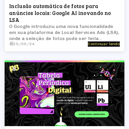
Inclusão automática de fotos para
anúncios locais: Google AI inovando no
LSA
O Google introduziu uma nova funcionalidade
em sua plataforma de Local Services Ads (LSA),
onde a seleção de fotos pode ser feita
25/09/24
Continuar lendo
automaticamente por inteligência artificial