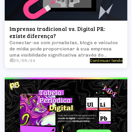
Imprensa tradicional vs. Digital PR:
existe diferença?
Conectar-se com jornalistas, blogs e veículos
de mídia pode proporcionar à sua empresa
uma visibilidade significativa através do
25/09/24
Continuar lendo
tráfego de referência e gerar backlinks
valiosos, fundamentais para alavancagem
através de SEO.