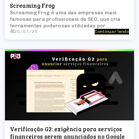
Screaming Frog
Screaming Frog é uma das empresas mais
famosas para profissionais de SEO, que cria
ferramentas poderosas utilizadas por
25/07/25
Continuar lendo
seguidores do tema SEO, especialmente
conhecida por sua capacidade de realizar
auditorias completas de sites.
Verificação G2: exigência para serviços
financeiros serem anunciados no Google