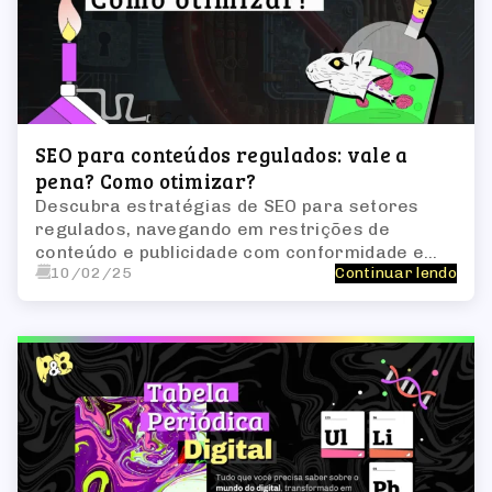
SEO para conteúdos regulados: vale a
pena? Como otimizar?
Descubra estratégias de SEO para setores
regulados, navegando em restrições de
conteúdo e publicidade com conformidade e
10/02/25
Continuar lendo
eficácia.