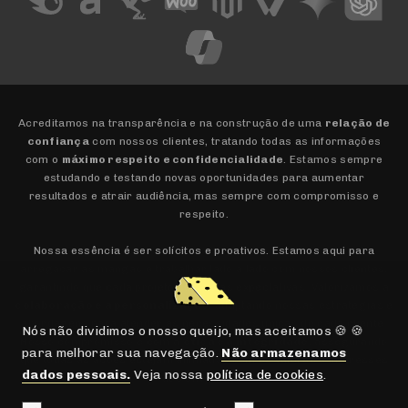
Acreditamos na transparência e na construção de uma
relação de
confiança
com nossos clientes, tratando todas as informações
com o
máximo respeito e confidencialidade
. Estamos sempre
estudando e testando novas oportunidades para aumentar
resultados e atrair audiência, mas sempre com compromisso e
respeito.
Nossa essência é ser solícitos e proativos. Estamos aqui para
arregaçar as mangas e trabalhar lado a lado com nossos clientes,
garantindo que cada projeto supere as expectativas. Valorizamos a
colaboração e a personalização
, adaptando nossas estratégias e
abordagens para atender às necessidades únicas de cada cliente.
Nós não dividimos o nosso queijo, mas aceitamos 🍪 🍪
Nosso compromisso é com a
ética e a integridade
, assegurando
para melhorar sua navegação.
Não armazenamos
que todas as ações estejam alinhadas com os valores e interesses
dados pessoais.
Veja nossa
política de cookies
.
dos envolvidos.