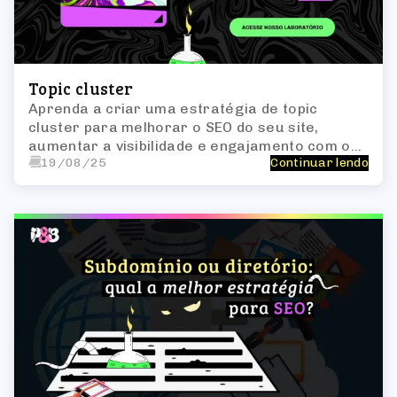
Topic cluster
Aprenda a criar uma estratégia de topic
cluster para melhorar o SEO do seu site,
aumentar a visibilidade e engajamento com o
19/08/25
Continuar lendo
público.