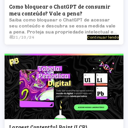
Como bloquear o ChatGPT de consumir
meu conteúdo? Vale a pena?
Saiba como bloquear o ChatGPT de acessar
seu conteúdo e descubra se essa medida vale
a pena. Proteja sua propriedade intelectual e
21/10/24
Continuar lendo
controle o uso das suas criações.
Largest Contentful Paint (LCP)