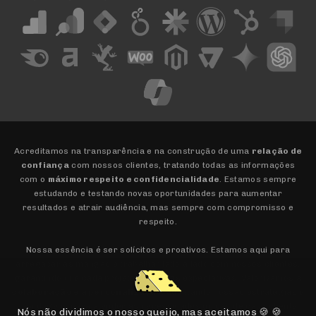
Acreditamos na transparência e na construção de uma
relação de
confiança
com nossos clientes, tratando todas as informações
com o
máximo respeito e confidencialidade
. Estamos sempre
estudando e testando novas oportunidades para aumentar
resultados e atrair audiência, mas sempre com compromisso e
respeito.
Nossa essência é ser solícitos e proativos. Estamos aqui para
arregaçar as mangas e trabalhar lado a lado com nossos clientes,
garantindo que cada projeto supere as expectativas. Valorizamos a
colaboração e a personalização
, adaptando nossas estratégias e
abordagens para atender às necessidades únicas de cada cliente.
Nós não dividimos o nosso queijo, mas aceitamos 🍪 🍪