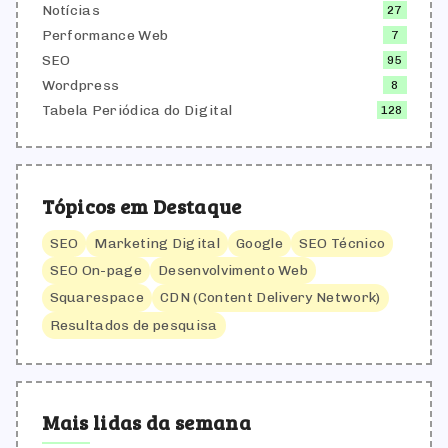
Notícias
27
Performance Web
7
SEO
95
Wordpress
8
Tabela Periódica do Digital
128
Tópicos em Destaque
SEO
Marketing Digital
Google
SEO Técnico
SEO On-page
Desenvolvimento Web
Squarespace
CDN (Content Delivery Network)
Resultados de pesquisa
Mais lidas da semana