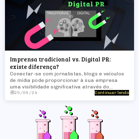
Imprensa tradicional vs. Digital PR:
existe diferença?
Conectar-se com jornalistas, blogs e veículos
de mídia pode proporcionar à sua empresa
uma visibilidade significativa através do
25/09/24
Continuar lendo
tráfego de referência e gerar backlinks
valiosos, fundamentais para alavancagem
através de SEO.