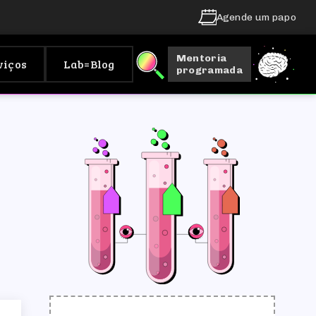
Agende um papo
Mentoria
viços
Lab=Blog
programada