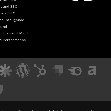
t and SEO
rawl SEO
ss Inteligence
ound
c Frame of Mind
d Performance
ximo respeito e confidencialidade
. Estamos sempre estudando e