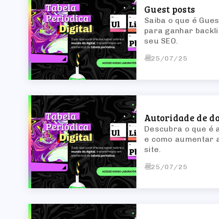
Guest posts
Saiba o que é Gues
para ganhar backl
seu SEO.
25/07/25
Autoridade de d
Descubra o que é a
e como aumentar a
site.
25/07/25