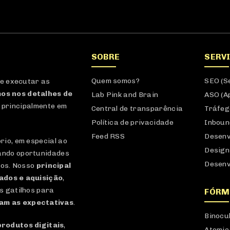
SOBRE
SERV
Quem somos?
SEO (S
 e executar as
os nos detalhes de
Lab Pink and Brain
ASO (A
 principalmente em
Central de transparência
Tráfeg
Política de privacidade
Inboun
Feed RSS
Desenv
io, em especial ao
Design
ando oportunidades
Desenv
dos. Nosso
principal
dados e aquisição
,
s gatilhos para
FÓRM
am as expectativas
.
Binocu
produtos digitais
,
Atomic