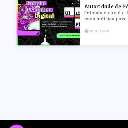
Autoridade de P
Entenda o que é a
essa métrica para
25/07/25