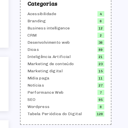
Categorias
Acessibilidade
4
Branding
6
Business intelligence
12
CRM
2
Desenvolvimento web
38
Dicas
89
Inteligência Artificial
21
Marketing de conteúdo
23
Marketing digital
15
Mídia paga
11
Notícias
27
Performance Web
7
SEO
95
Wordpress
8
Tabela Periódica do Digital
128