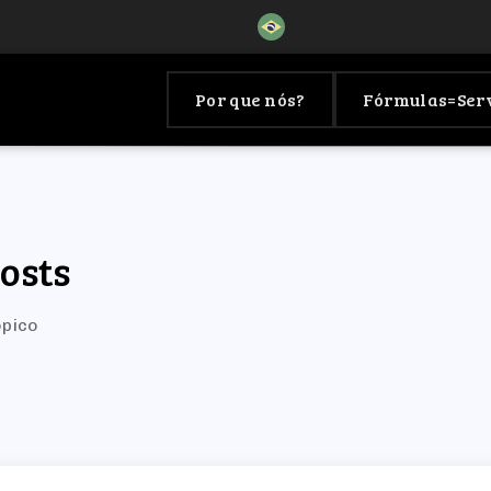
Por que nós?
Fórmulas=Ser
osts
ópico