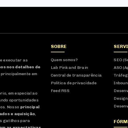
SOBRE
SERV
Quem somos?
SEO (S
 e executar as
os nos detalhes de
Lab Pink and Brain
ASO (A
 principalmente em
Central de transparência
Tráfeg
Política de privacidade
Inboun
Feed RSS
Desenv
io, em especial ao
Design
ando oportunidades
Desenv
dos. Nosso
principal
dados e aquisição
,
s gatilhos para
FÓRM
am as expectativas
.