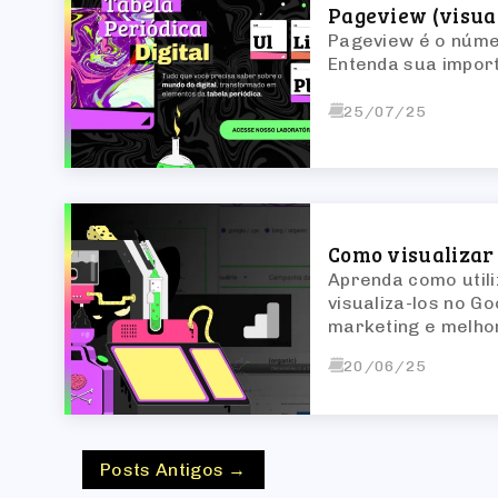
Pageview (visua
Pageview é o númer
Entenda sua impor
25/07/25
Como visualizar
Aprenda como util
visualiza-los no G
marketing e melho
20/06/25
Posts Antigos →