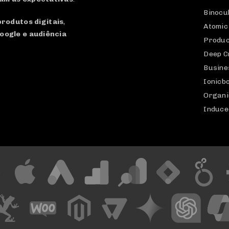
Binocu
produtos digitais
,
Atomic
oogle e audiência
Produc
Deep C
Busine
Ionicb
Organi
Induce