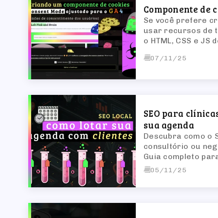
Componente de c
Se você prefere cr
usar recursos de t
o HTML, CSS e JS 
07/11/25
SEO para clínicas
sua agenda
Descubra como o SE
consultório ou neg
Guia completo para
reputação sólida!
05/11/25