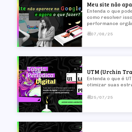
Meu site não apa
Entenda o que pode
como resolver isso
performance orgâ
07/08/25
UTM (Urchin Tra
Entenda o que é U
otimizar suas estr
25/07/25