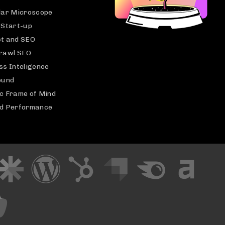
lar Microscope
 Start-up
t and SEO
rawl SEO
ss Inteligence
ound
c Frame of Mind
d Performance