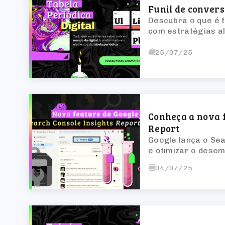
Funil de conver
Descubra o que é f
com estratégias al
25/07/25
Conheça a nova f
Report
Google lança o Sea
e otimizar o dese
04/07/25