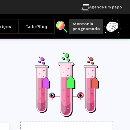
Agende um papo
Mentoria
viços
Lab=Blog
programada