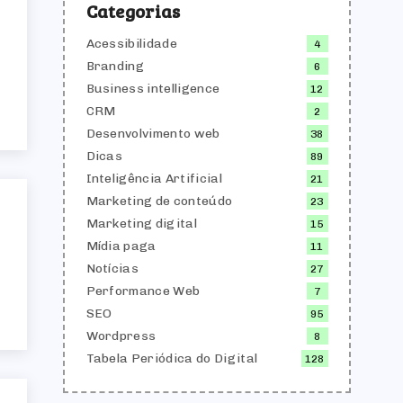
Categorias
Acessibilidade
4
Branding
6
Business intelligence
12
CRM
2
Desenvolvimento web
38
Dicas
89
Inteligência Artificial
21
Marketing de conteúdo
23
Marketing digital
15
Mídia paga
11
Notícias
27
Performance Web
7
SEO
95
Wordpress
8
Tabela Periódica do Digital
128