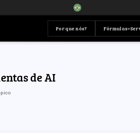
Por que nós?
Fórmulas=Ser
entas de AI
ópico