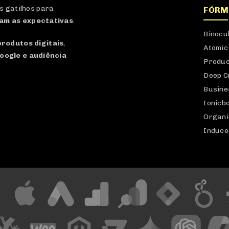
s gatilhos para
FÓRM
am as expectativas
.
Binocu
produtos digitais
,
Atomic
oogle e audiência
Produc
Deep C
Busine
Ionicb
Organi
Induce