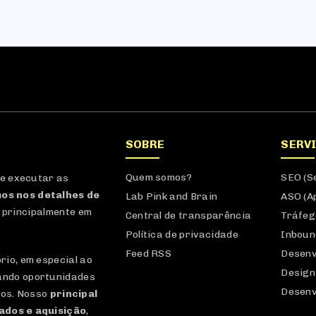
SOBRE
SERV
Quem somos?
SEO (S
 e executar as
os nos detalhes de
Lab Pink and Brain
ASO (A
 principalmente em
Central de transparência
Tráfeg
Política de privacidade
Inboun
Feed RSS
Desenv
io, em especial ao
Design
ando oportunidades
Desenv
dos. Nosso
principal
dados e aquisição
,