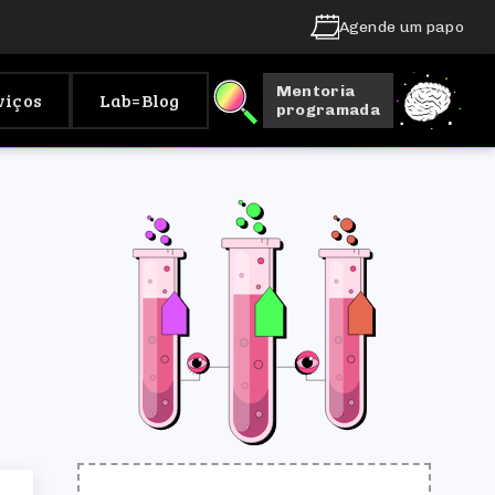
Agende um papo
Mentoria
viços
Lab=Blog
programada