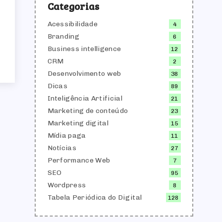
Categorias
Acessibilidade
4
Branding
6
Business intelligence
12
CRM
2
Desenvolvimento web
38
Dicas
89
Inteligência Artificial
21
Marketing de conteúdo
23
Marketing digital
15
Mídia paga
11
Notícias
27
Performance Web
7
SEO
95
Wordpress
8
Tabela Periódica do Digital
128