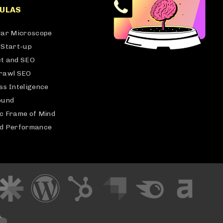
ULAS
lar Microscope
 Start-up
t and SEO
rawl SEO
ss Inteligence
ound
c Frame of Mind
d Performance