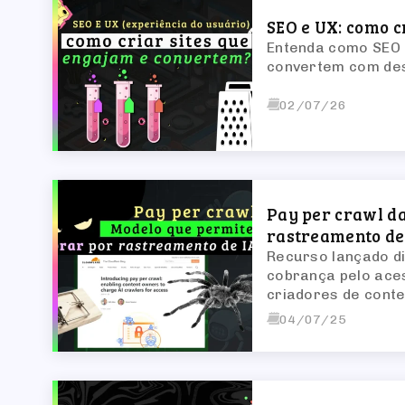
SEO e UX: como 
Entenda como SEO 
convertem com des
02/07/26
Pay per crawl da
rastreamento de
Recurso lançado di
cobrança pelo aces
criadores de cont
04/07/25