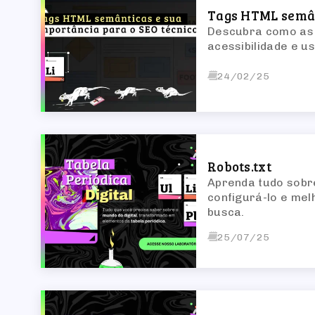
Tags HTML semân
Descubra como as 
acessibilidade e us
24/02/25
Robots.txt
Aprenda tudo sobre
configurá-lo e mel
busca.
25/07/25