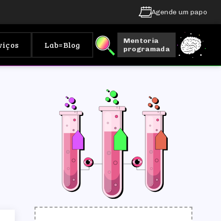
Agende um papo
Mentoria
viços
Lab=Blog
programada