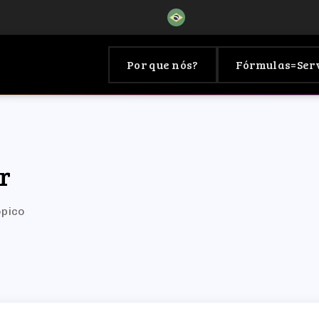
Por que nós?
Fórmulas=Ser
r
ópico