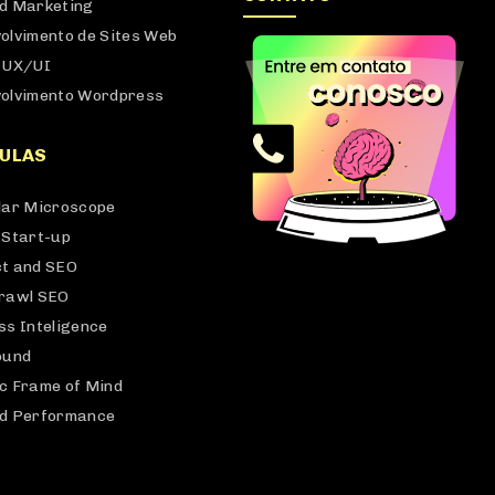
d Marketing
olvimento de Sites Web
 UX/UI
olvimento Wordpress
ULAS
lar Microscope
 Start-up
t and SEO
rawl SEO
ss Inteligence
ound
c Frame of Mind
d Performance