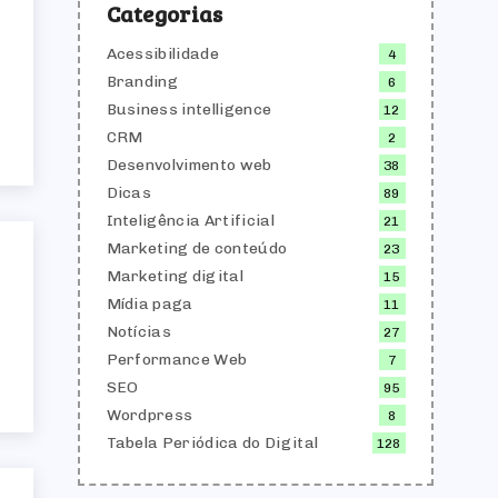
Categorias
Acessibilidade
4
Branding
6
Business intelligence
12
CRM
2
Desenvolvimento web
38
Dicas
89
Inteligência Artificial
21
Marketing de conteúdo
23
Marketing digital
15
Mídia paga
11
Notícias
27
Performance Web
7
SEO
95
Wordpress
8
Tabela Periódica do Digital
128