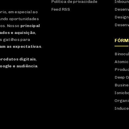
Política de privacidade
Inboun
Feed RSS
Desenv
io, em especial ao
Design
ando oportunidades
Desenv
dos. Nosso
principal
dados e aquisição
,
s gatilhos para
FÓRM
am as expectativas
.
Binocu
produtos digitais
,
Atomic
oogle e audiência
Produc
Deep C
Busine
Ionicb
Organi
Induce