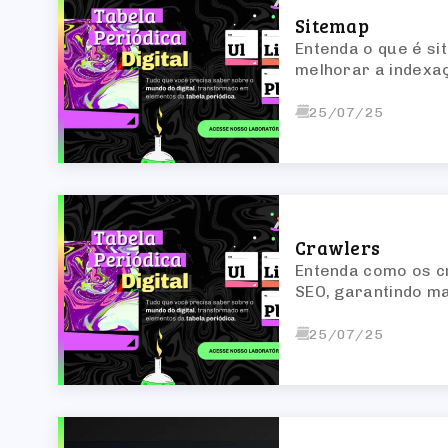
Sitemap
Entenda o que é si
melhorar a indexaçã
25/07/25
Crawlers
Entenda como os cr
SEO, garantindo ma
25/07/25