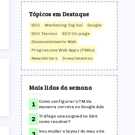
Tópicos em Destaque
SEO
Marketing Digital
Google
SEO Técnico
SEO On-page
Desenvolvimento Web
Progressive Web Apps (PWAs)
Newsletters
Investimentos
Mais lidas da semana
Como configurar UTM da
maneira correta no Google Ads
Tráfego unassigned no GA4:
como resolver?
Vou mudar o layout do meu site: