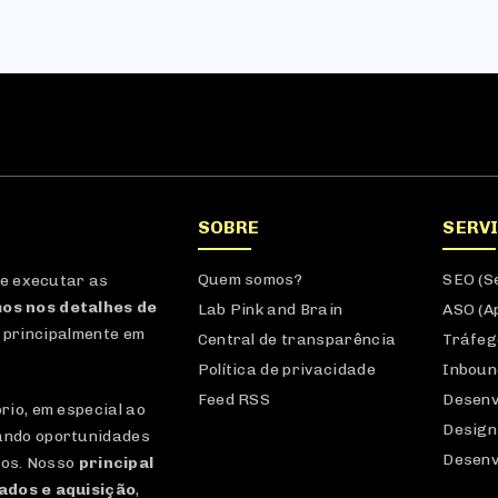
SOBRE
SERV
Quem somos?
SEO (S
 e executar as
os nos detalhes de
Lab Pink and Brain
ASO (A
 principalmente em
Central de transparência
Tráfeg
Política de privacidade
Inboun
Feed RSS
Desenv
io, em especial ao
Design
ando oportunidades
Desenv
dos. Nosso
principal
dados e aquisição
,