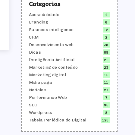
Categorias
Acessibilidade
4
Branding
6
Business intelligence
12
CRM
2
Desenvolvimento web
38
Dicas
89
Inteligência Artificial
21
Marketing de conteúdo
23
Marketing digital
15
Mídia paga
11
Notícias
27
Performance Web
7
SEO
95
Wordpress
8
Tabela Periódica do Digital
128