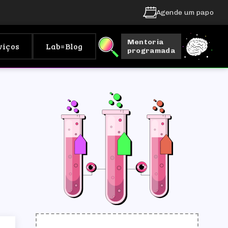
Agende um papo
Mentoria
viços
Lab=Blog
programada