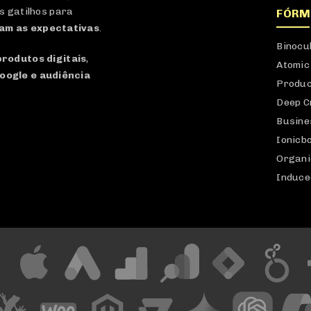
s gatilhos para
FÓRM
am as expectativas
.
Binocu
produtos digitais
,
Atomic
oogle e audiência
Produc
Deep C
Busine
Ionicb
Organi
Induce