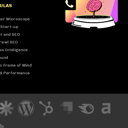
ULAS
lar Microscope
 Start-up
t and SEO
rawl SEO
ss Inteligence
ound
c Frame of Mind
d Performance