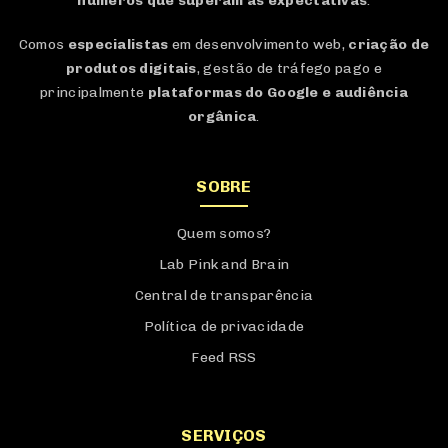
disseminar uma cultura sólida de dados e aquisição
,
onde cada área da empresa se sinta conectada e conheça
os gatilhos para
transformar simples campanhas em
números que superam as expectativas
.
Comos
especialistas
em desenvolvimento web,
criação de
produtos digitais
, gestão de tráfego pago e
principalmente
plataformas do Google e audiência
orgânica
.
SOBRE
Quem somos?
Lab Pink and Brain
Central de transparência
Política de privacidade
Feed RSS