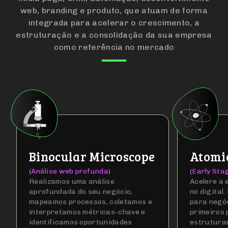
Cada fórmula é composta por especialistas em
áreas estratégicas do digital como SEO, UX/UI,
mídia paga, CRM, automação, desenvolvimento
web, branding e produto, que atuam de forma
integrada para acelerar o crescimento, a
estruturação e a consolidação da sua empresa
como referência no mercado
Binocular Microscope
Atomic
(Análise web profunda)
(Early Sta
Realizamos uma análise
Acelere a