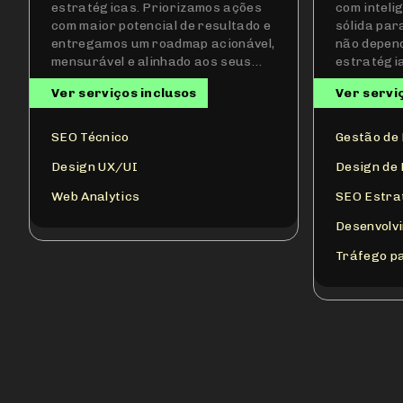
aprofundada do seu negócio,
no digital.
mapeamos processos, coletamos e
para negó
interpretamos métricas-chave e
primeiros 
identificamos oportunidades
estruturar
estratégicas. Priorizamos ações
com inteli
com maior potencial de resultado e
sólida par
entregamos um roadmap acionável,
não depend
mensurável e alinhado aos seus
estratégia
objetivos, sem subestimar as
Ver serviços inclusos
Ver servi
demais atividades que mantêm a
operação saudável.
SEO Técnico
Gestão de
Design UX/UI
Design de
Web Analytics
SEO Estra
Desenvolv
Tráfego p