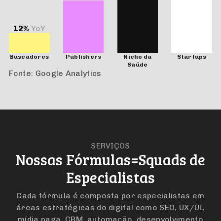
255%
YoY
80%
YoY
12%
YoY
Buscadores
Publishers
Nicho da
Startups
Saúde
Fonte: Google Analytics
SERVIÇOS
Nossas Fórmulas=Squads de
Especialistas