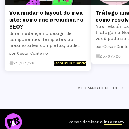
Vou mudar o layout do meu
Tráfego una
site: como não prejudicar o
como resol
SEO?
Nos relatórios
tráfego no Goo
Uma mudança no design de
você pode se 
componentes, templates ou
padrão Unassi
mesmo sites completos, pode
por
César Cante
ser resolvido
alterar a estrutura HTML das
por
César Canteiro
ajustes primor
25/07/26
páginas, o que, por sua vez,
impacta a forma como os bots
25/07/26
Continuar lendo
de busca interpretam o site.
VER MAIS CONTEÚDOS